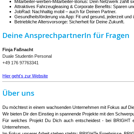
Mitarbeiter-werben-Mitarbeiter-Bonus: Dein Netzwerk zahlt si
Attraktives Fahrzeugleasing & Corporate Benefits: Sparen und
JobRad: Nachhaltig mobil – auch für Deinen Partner.
Gesundheitsförderung via App: Fit und gesund, jederzeit und ü
Betriebliche Altersvorsorge: Sicherheit für Deine Zukunft.
Deine AnsprechpartnerIn für Fragen
Finja Faßnacht
Duale Studentin Personal
+49 176 97763341
Hier geht's zur Website
Über uns
Du möchtest in einem wachsenden Unternehmen mit Fokus auf Diens
Wir bieten Dir den Einstieg in spannende Projekte mit den Schwerpun
Für welches Projekt Du Dich auch entscheidest - bei BRIGHT er
Unternehmen.
Im Fokus unserer Arbeit stehen stehts: BRIGHTe Ergebnisse, BRI