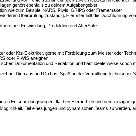
ulagen gehört ebenfalls zu deinem Aufgabengebiet
tion wie zum Beispiel
NARS, Piwis, GRIPS oder Framemaker
ie deren Überprüfung zuständig. Hierunter fällt die Durchführung v
tnern aus Entwicklung, Produktion und AfterSales
 oder Kfz-Elektriker, gerne mit Fortbildung zum Meister oder Technike
ARS oder PIWIS aneignen
chnischen Dokumentation und Redaktion und hast idealerweise scho
zeichnet Dich aus und Du hast Spaß an der Vermittlung technischer Sa
urzen Entscheidungswegen, flachen Hierarchien und dem einzigartig
Möglichkeit, Teil eines jungen und dynamischen Teams zu werden, an