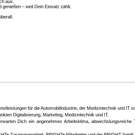
ch aus.
 genießen – weil Dein Einsatz zählt.
berall.
tleistungen für die Automobilindustrie, der Medizintechnik und IT
kten Digitalisierung, Marketing, Medizintechnik und IT.
warten Dich ein angenehmes Arbeitsklima, abwechslungsreiche Täti
GHTe Zusammenarbeit, BRIGHTe Mitarbeiter und der BRIGHT Spirit!