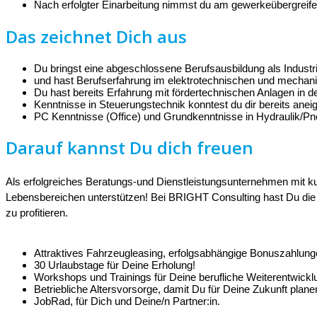
Nach erfolgter Einarbeitung nimmst du am gewerkeübergreifen
Das zeichnet Dich aus
Du bringst eine abgeschlossene Berufsausbildung als Industrie
und hast Berufserfahrung im elektrotechnischen und mechan
Du hast bereits Erfahrung mit fördertechnischen Anlagen in 
Kenntnisse in Steuerungstechnik konntest du dir bereits anei
PC Kenntnisse (Office) und Grundkenntnisse in Hydraulik/Pne
Darauf kannst Du dich freuen
Als erfolgreiches Beratungs-und Dienstleistungsunternehmen mit k
Lebensbereichen unterstützen! Bei BRIGHT Consulting hast Du die 
zu profitieren.
Attraktives Fahrzeugleasing, erfolgsabhängige Bonuszahlung
30 Urlaubstage für Deine Erholung!
Workshops und Trainings für Deine berufliche Weiterentwickl
Betriebliche Altersvorsorge, damit Du für Deine Zukunft plane
JobRad, für Dich und Deine/n Partner:in.