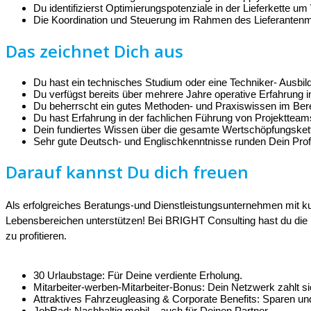
Du identifizierst Optimierungspotenziale in der Lieferkette u
Die Koordination und Steuerung im Rahmen des Lieferantenma
Das zeichnet Dich aus
Du hast ein technisches Studium oder eine Techniker- Ausb
Du verfügst bereits über mehrere Jahre operative Erfahrung i
Du beherrscht ein gutes Methoden- und Praxiswissen im Bere
Du hast Erfahrung in der fachlichen Führung von Projektteam
Dein fundiertes Wissen über die gesamte Wertschöpfungske
Sehr gute Deutsch- und Englischkenntnisse runden Dein Profi
Darauf kannst Du dich freuen
Als erfolgreiches Beratungs-und Dienstleistungsunternehmen mit k
Lebensbereichen unterstützen! Bei BRIGHT Consulting hast du die 
zu profitieren.
30 Urlaubstage: Für Deine verdiente Erholung.
Mitarbeiter-werben-Mitarbeiter-Bonus: Dein Netzwerk zahlt si
Attraktives Fahrzeugleasing & Corporate Benefits: Sparen und
JobRad: Nachhaltig mobil – auch für Deinen Partner.