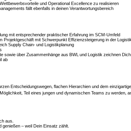
m Wettbewerbsvorteile und Operational Excellence zu realisieren
nagements fällt ebenfalls in deinen Verantwortungsbereich
ildung mit entsprechender praktischer Erfahrung im SCM-Umfeld
m Projektgeschäft mit Schwerpunkt Effizienzsteigerung in der Logisti
ich Supply Chain- und Logistikplanung
s
tte sowie über Zusammenhänge aus BWL und Logistik zeichnen Dich
l ab
urzen Entscheidungswegen, flachen Hierarchien und dem einzigartig
Möglichkeit, Teil eines jungen und dynamischen Teams zu werden, an
ch aus.
 genießen – weil Dein Einsatz zählt.